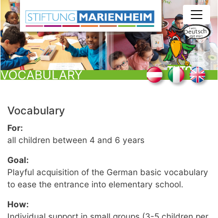
Skip
to
main
content
VOCABULARY
Vocabulary
For:
all children between 4 and 6 years
Goal:
Playful acquisition of the German basic vocabulary
to ease the entrance into elementary school.
How:
Individual support in small groups (3-5 children per