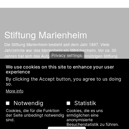
Stiftung Marienheim
Die Stiftung Marienheim besteht seit dem Jahr 1897. Viele
Jahrzehnte war das Marienheim ein Mädchenheim. Vor ca. 30
Privacy settings
Jahren hat sich das Aufgabenfeld der gemeinnützigen Stiftung
gewandelt. Nun bietet die soziale Einrichtung günstige
We use cookies on this site to enhance your user
Wohnmöglichkeit für Angehörige, Lernhilfe für Kinder und
experience
Kleinwohnungen für Studenten an.
By clicking the Accept button, you agree to us doing
so.
Fußzeilenmenü
PRIVACY POLICY AND IMPRESSUM-LEGAL NOTICE
KONTAKT
More info
Notwendig
Statistik
Cookies, die für die Funktion
Cookies, die es uns
der Seite unbedingt notwendig
ermöglichen eine
sind.
anonymisierte
Besucherstatistik zu führen.