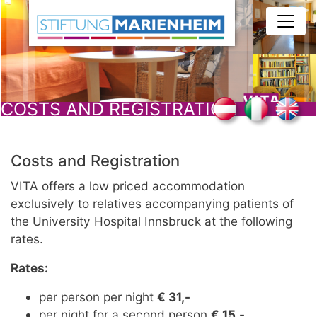
Skip
to
main
content
COSTS AND REGISTRATION
Costs and Registration
VITA offers a low priced accommodation
exclusively to relatives accompanying patients of
the University Hospital Innsbruck at the following
rates.
Rates:
per person per night
€ 31,-
per night for a second person
€ 15,-