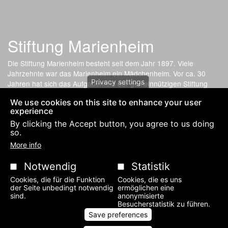
Stiftung Marienheim
Die Stiftung Marienheim besteht seit dem Jahr 1897. Viele
Jahrzehnte war das Marienheim ein Mädchenheim. Vor ca. 30
Privacy settings
Jahren hat sich das Aufgabenfeld der gemeinnützigen Stiftung
gewandelt. Nun bietet die soziale Einrichtung günstige
We use cookies on this site to enhance your user
Wohnmöglichkeit für Angehörige, Lernhilfe für Kinder und
experience
Kleinwohnungen für Studenten an.
By clicking the Accept button, you agree to us doing
so.
Fußzeilenmenü
PRIVACY POLICY AND IMPRESSUM-LEGAL NOTICE
KONTAKT
More info
Notwendig
Statistik
Cookies, die für die Funktion
Cookies, die es uns
der Seite unbedingt notwendig
ermöglichen eine
sind.
anonymisierte
Besucherstatistik zu führen.
Save preferences