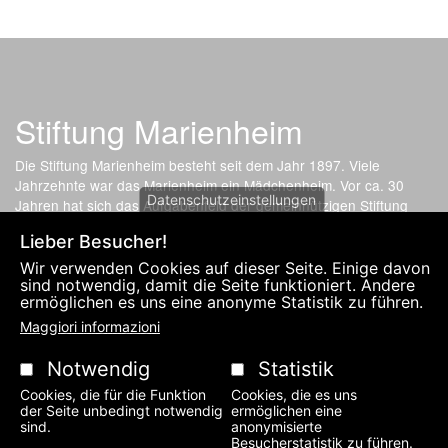
Stiftung Marienheim
Die Stiftung Marienheim besteht seit dem Jahr 1897. Viele
Jahrzehnte war das Marienheim ein Mädchenheim. Vor ca. 30
Datenschutzeinstellungen
Jahren hat sich das Aufgabenfeld der gemeinnützigen Stiftung
gewandelt. Nun bietet die soziale Einrichtung günstige
Lieber Besucher!
Wohnmöglichkeit für Angehörige, Lernhilfe für Kinder und
Kleinwohnungen für Studenten an.
Wir verwenden Cookies auf dieser Seite. Einige davon
sind notwendig, damit die Seite funktioniert. Andere
ermöglichen es uns eine anonyme Statistik zu führen.
Fußzeilenmenü
INFORMATIVA SULLA PRIVACY E IMPRONTA
KONTAKT
Maggiori informazioni
Notwendig
Statistik
Cookies, die für die Funktion
Cookies, die es uns
der Seite unbedingt notwendig
ermöglichen eine
sind.
anonymisierte
Besucherstatistik zu führen.