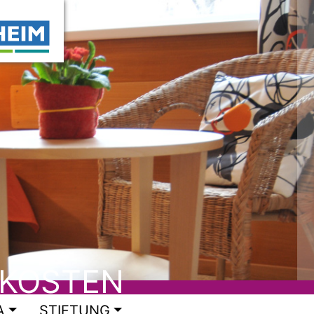
Direkt
zum
Inhalt
 KOSTEN
A
STIFTUNG